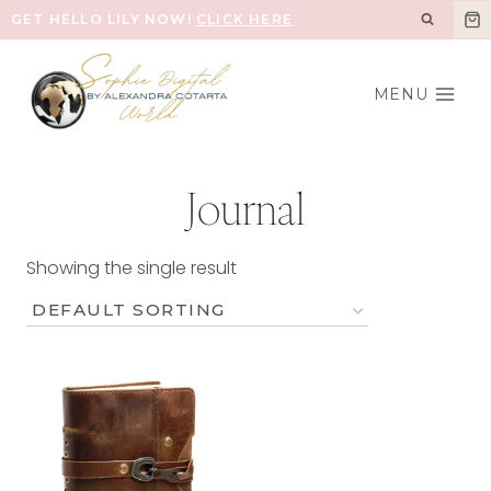
Skip
GET HELLO LILY NOW!
CLICK HERE
to
content
MENU
Journal
Showing the single result