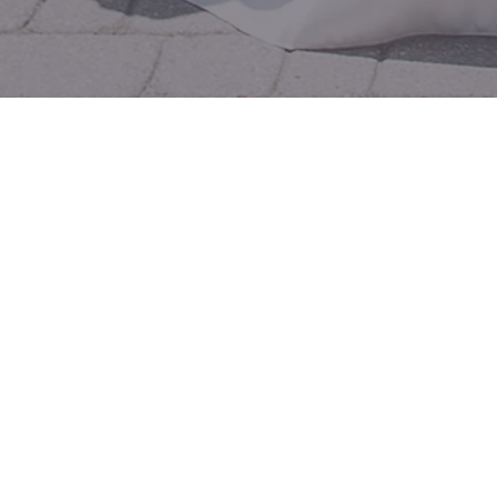
Creează-ți imaginea
online.
LA
SOPHIE DIGITAL WORLD
, CREĂM
SITE-URI RAPIDE, GESTIONĂM REȚELELE
SOCIALE, REALIZĂM MATERIALE GRAFICE
ȘI NE OCUPĂM DE ÎNTREȚINEREA TEHNICĂ
— PENTRU CA AFACEREA TA SĂ ARATE ȘI
SĂ VÂNDĂ MAI BINE.
OFERTĂ