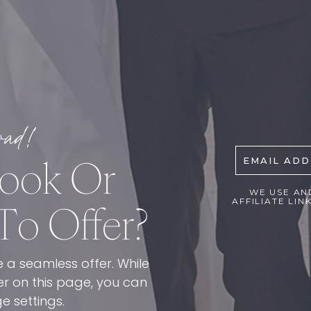
oad!
ook Or
EMAIL AD
WE USE AN
AFFILIATE LIN
To Offer?
 a seamless offer. While
r on this page, you can
e settings.