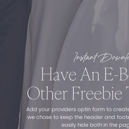
Instant Downl
Have An E-B
Other Freebie 
Add your providers optin form to create
we chose to keep the header and foote
easily hide both in the pag