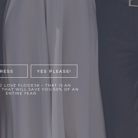
DRESS
YES PLEASE!
D LOVE
FLODESK
– THAT IS AN
K THAT WILL SAVE YOU 50% OF AN
ENTIRE YEAR.